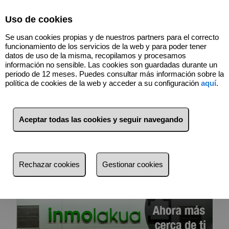
Select Language
▼
Uso de cookies
945107109
Se usan cookies propias y de nuestros partners para el correcto
funcionamiento de los servicios de la web y para poder tener
datos de uso de la misma, recopilamos y procesamos
información no sensible. Las cookies son guardadas durante un
Contacto
periodo de 12 meses. Puedes consultar más información sobre la
política de cookies de la web y acceder a su configuración
aquí
.
Aceptar todas las cookies y seguir navegando
Avda. Gasteiz, 71 bjo. dcha.
01009 Vitoria-Gasteiz, Álava
Rechazar cookies
Gestionar cookies
Teléfono:
945 107 109
info@inmolakua.com