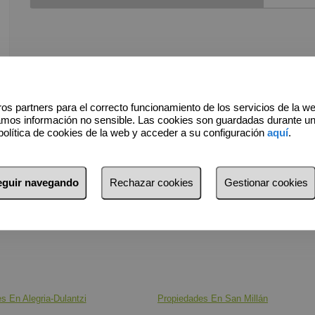
Con posi
Edificab
Si estás
es tu op
os partners para el correcto funcionamiento de los servicios de la w
El propi
amos información no sensible. Las cookies son guardadas durante u
en Vitori
política de cookies de la web y acceder a su configuración
aquí
.
INMOL
seguir navegando
Rechazar cookies
Gestionar cookies
Avenida 
Informam
de 28/12
transpar
incluido
los impu
s En Alegria-Dulantzi
Propiedades En San Millán
de la Pr