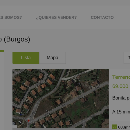
ES SOMOS?
¿QUIERES VENDER?
CONTACTO
o (Burgos)
m
Lista
Mapa
m
M
69.000
B
Bonita 
C
P
A 15 min
Con toma
G
Preparad
603m