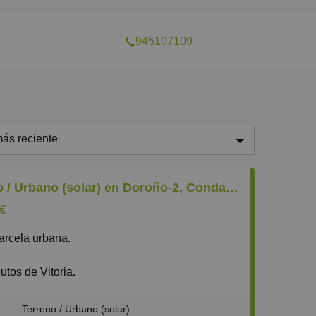
945107109
ás reciente
ás reciente
Terreno / Urbano (solar) en Doroño-2, Condado de Treviño
enos reciente
 €
aratos
parcela urbana.
aros
equeños
utos de Vitoria.
 de agua y luz a pie de parcela.
randes
a para construir unifamiliar.
²
Terreno / Urbano (solar)